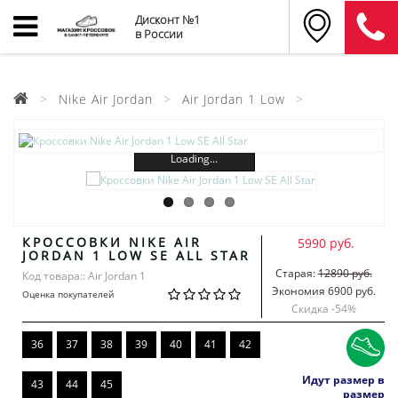
Дисконт №1
в России
Nike Air Jordan
Air Jordan 1 Low
Loading...
КРОССОВКИ NIKE AIR
5990 руб.
JORDAN 1 LOW SE ALL STAR
Старая:
12890 руб.
Код товара:: Air Jordan 1
Экономия 6900 руб.
Оценка покупателей
Скидка -
54
%
36
37
38
39
40
41
42
Идут размер в
43
44
45
размер