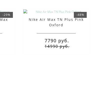
-29%
-48%
 Max
Nike Air Max TN Plus Pink
Oxford
7790 руб.
14990 руб.