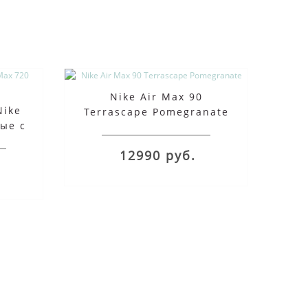
Nike Air Max 90
Nike
Terrascape Pomegranate
вые с
12990 руб.