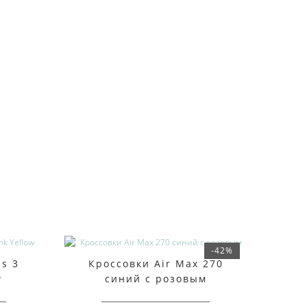
-42%
us 3
Кроссовки Air Max 270
w
синий с розовым