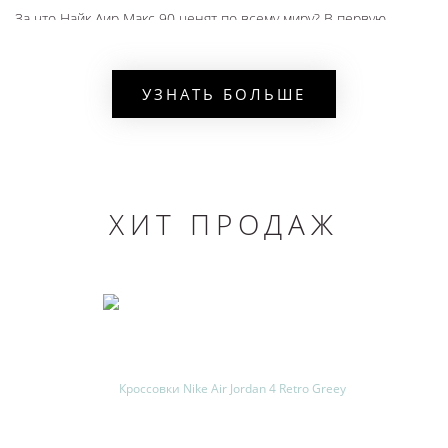
За что Найк Аир Макс 90 ценят по всему миру? В первую
очередь, за броский, запоминающийся дизайн. Каждая модель
украшена фирменными вставками Max. Расцветка подошвы
УЗНАТЬ БОЛЬШЕ
эффектно контрастирует с основным цветом верха. Грамотно
расставленные цветные акценты дополнят любой
современный образ: от классического и лаконичного до
самого броского и смелого.
ХИТ ПРОДАЖ
Компания Nike создаёт спортивную обувь, используя самые
трендовые технологии. Резиновая подошва по своему
строению напоминает панель для приготовления вафель.
Даже если на улице внезапно похолодало, и асфальт покрылся
изморозью, будьте уверены:
- надёжное сцепление с поверхностью вам гарантировано;