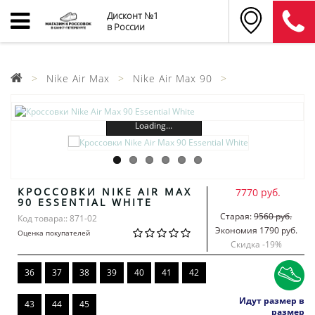
Дисконт №1
в России
Nike Air Max
Nike Air Max 90
Loading...
КРОССОВКИ NIKE AIR MAX
7770 руб.
90 ESSENTIAL WHITE
Старая:
9560 руб.
Код товара:: 871-02
Экономия 1790 руб.
Оценка покупателей
Скидка -
19
%
36
37
38
39
40
41
42
Идут размер в
43
44
45
размер