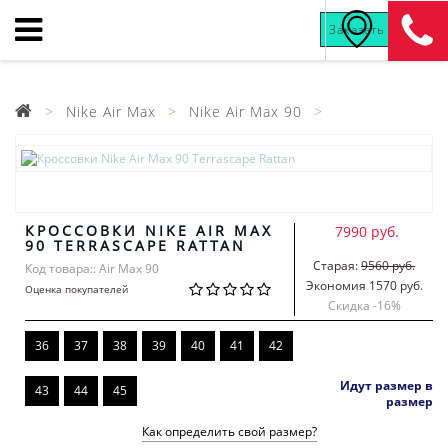
Дисконт №1
в России
Nike Air Max
Nike Air Max 90
КРОССОВКИ NIKE AIR MAX
7990 руб.
90 TERRASCAPE RATTAN
Старая:
9560 руб.
Код товара:: Air Max 90
Экономия 1570 руб.
Оценка покупателей
Скидка -
16
%
36
37
38
39
40
41
42
Идут размер в