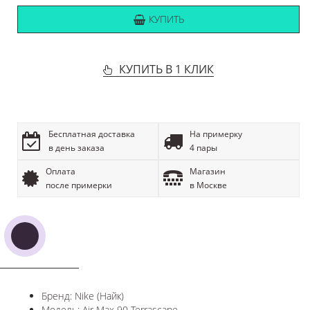
43
44
45
размер
Как определить свой размер?
КУПИТЬ
КУПИТЬ В 1 КЛИК
×
Данный сайт может использовать общеотраслевую
технологию, называемую cookie. Файлы cookie
представляют собой небольшие фрагменты данных,
Бесплатная доставка
На примерку
которые временно сохраняются на вашем компьютере или
в день заказа
4 пары
мобильном устройстве, и обеспечивают более
эффективную работу сайта. Продолжая просматривать
Оплата
Магазин
данный сайт, Вы соглашаетесь с использованием файлов
после примерки
в Москве
cookie и принимаете
условия
политики в отношении
обработки персональных данных.
ПОДТВЕРЖДАЮ ОЗНАКОМЛЕНИЕ И
СОГЛАСИЕ
ОПИСАНИЕ