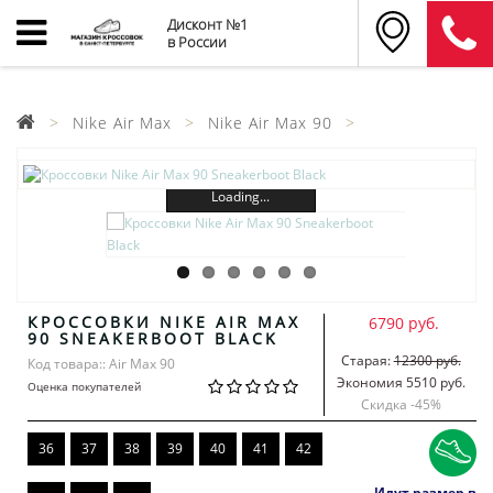
Дисконт №1
в России
Nike Air Max
Nike Air Max 90
Loading...
КРОССОВКИ NIKE AIR MAX
6790 руб.
90 SNEAKERBOOT BLACK
Старая:
12300 руб.
Код товара:: Air Max 90
Экономия 5510 руб.
Оценка покупателей
Скидка -
45
%
36
37
38
39
40
41
42
Идут размер в