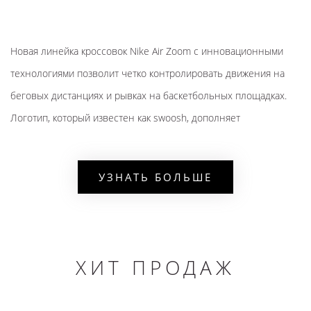
Новая линейка кроссовок Nike Air Zoom с инновационными
технологиями позволит четко контролировать движения на
беговых дистанциях и рывках на баскетбольных площадках.
Логотип, который известен как swoosh, дополняет
превосходный дизайн.
ИННОВАЦИИ В NIKE ZOOM
УЗНАТЬ БОЛЬШЕ
Zoomx является предшественником нынешней модели.
За счет пеноматериала в подошве в плюсневой части
кроссовки стали легче.
ХИТ ПРОДАЖ
Structure предназначена для бегунов с избыточным
весом, а также они будут комфортны для людей с