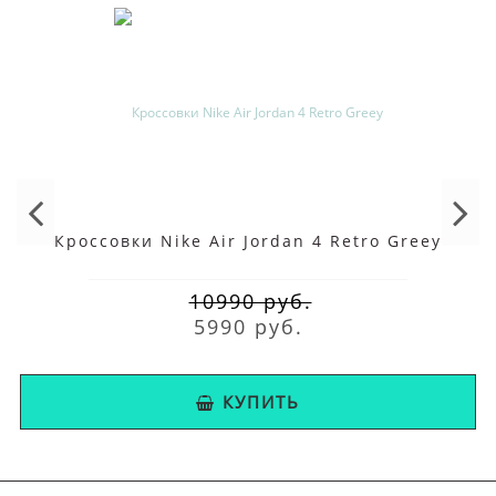
плоскостопием или другими проблемами стоп. В этих
версиях имеется обувь с большой полнотой. Оснащены
пеной n- react, накладками для возвышения и поддержки
пятки.
Vomero - более высокий уровень амортизации. Помимо
стандартных дополнений в эту серию включена
петелька на шнуровке и «шпоры» как у vaporfly next%.
Кроссовки Nike Air Jordan 4 Retro Greey
Fly - для бега на длинные расстояния. Вставка в виде
стельки между двумя слоями пены, обеспечивает
10990 руб.
5990 руб.
мощное и комфортное отталкивание. Верх выполнен из
водоотталкивающего материала.
КУПИТЬ
Помимо описанных товаров в интернет-магазине вы можете
купить
Nike Air
rize и streak. Все модели представлены в
мужском
и
женском
варианте.
Доставка
осуществляется по