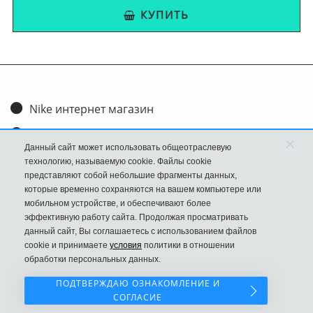
КУПИТЬ
Nike интернет магазин
Доставка и оплата
×
Данный сайт может использовать общеотраслевую
Обмен и возврат
технологию, называемую cookie. Файлы cookie
представляют собой небольшие фрагменты данных,
Размеры
которые временно сохраняются на вашем компьютере или
мобильном устройстве, и обеспечивают более
FAQ
эффективную работу сайта. Продолжая просматривать
данный сайт, Вы соглашаетесь с использованием файлов
Новости
cookie и принимаете
условия
политики в отношении
Политика Конфиденциальности
обработки персональных данных.
ПОДТВЕРЖДАЮ ОЗНАКОМЛЕНИЕ И
СОГЛАСИЕ
Наш сайт НЕ является официальным сайтом Nike