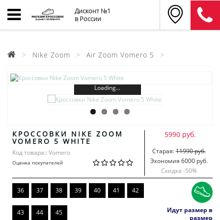
Дисконт №1
в России
Nike Zoom
Air Zoom Vomero 5
Loading...
КРОССОВКИ NIKE ZOOM
5990 руб.
VOMERO 5 WHITE
Старая:
11990 руб.
Код товара:: Vomero
Экономия 6000 руб.
Оценка покупателей
Скидка -
50
%
36
37
38
39
40
41
42
Идут размер в
43
44
45
размер