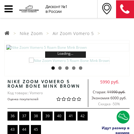
Дисконт №1
в России
Nike Zoom
Air Zoom Vomero 5
Loading...
NIKE ZOOM VOMERO 5
5990 руб.
ROAM BONE MINK BROWN
Старая:
11990 руб.
Код товара:: Vomero
Экономия 6000 руб.
Оценка покупателей
Скидка -
50
%
36
37
38
39
40
41
42
Идут размер в
43
44
45
размер