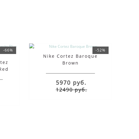
-66%
-52%
Nike Cortez Baroque
tez
Brown
 Red
5970 руб.
12490 руб.