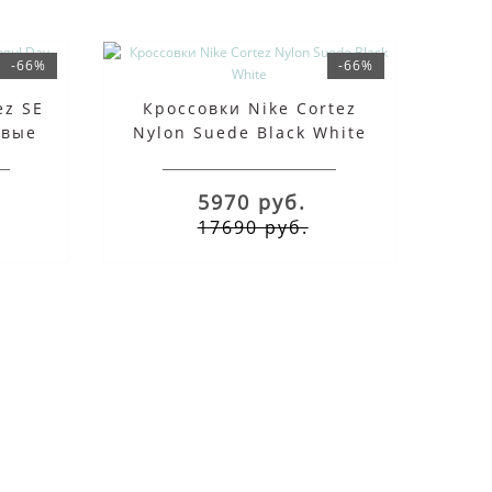
-66%
-66%
ez SE
Кроссовки Nike Cortez
евые
Nylon Suede Black White
5970 руб.
17690 руб.