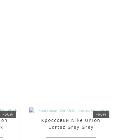
-66%
-66%
ion
Кроссовки Nike Union
ck
Cortez Grey Grey