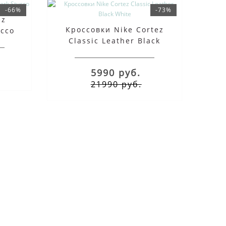
-66%
-73%
ez
Кроссовки Nike Cortez
ucco
Classic Leather Black
White
5990 руб.
21990 руб.