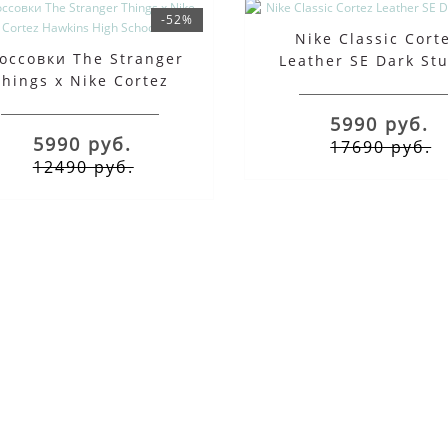
-52%
Nike Classic Cort
оссовки The Stranger
Leather SE Dark St
Things x Nike Cortez
Hawkins High School
5990 руб.
5990 руб.
17690 руб.
12490 руб.