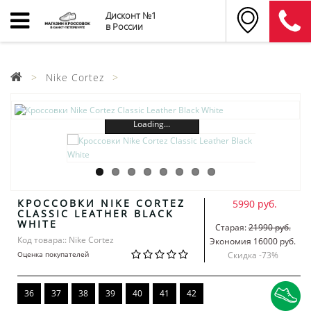
Дисконт №1
в России
Nike Cortez
Loading...
КРОССОВКИ NIKE CORTEZ
5990 руб.
CLASSIC LEATHER BLACK
WHITE
Старая:
21990 руб.
Код товара:: Nike Cortez
Экономия 16000 руб.
Оценка покупателей
Скидка -
73
%
36
37
38
39
40
41
42