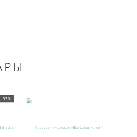
АРЫ
-57%