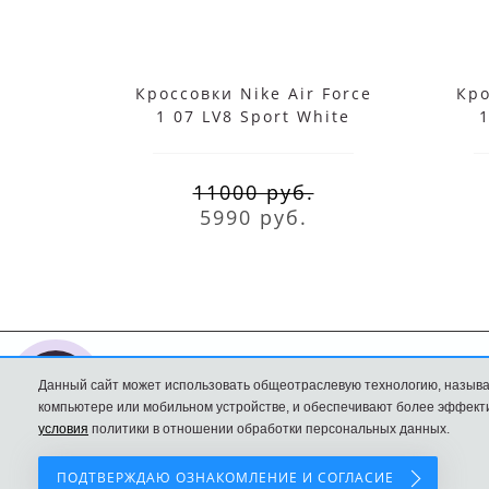
Кроссовки Nike Air Force
Кро
1 07 LV8 Sport White
1
11000 руб.
5990 руб.
Данный сайт может использовать общеотраслевую технологию, называ
Nike интернет
Доставка и оплата
компьютере или мобильном устройстве, и обеспечивают более эффекти
магазин
Политика
условия
политики в отношении обработки персональных данных.
Конфиденциальност
ПОДТВЕРЖДАЮ ОЗНАКОМЛЕНИЕ И СОГЛАСИЕ