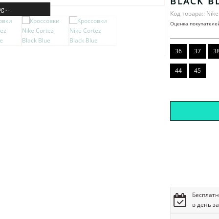
BLACK B
g...
Код товара:: Nike
Оценка покупателе
36
37
3
44
45
Бесплатн
в день з