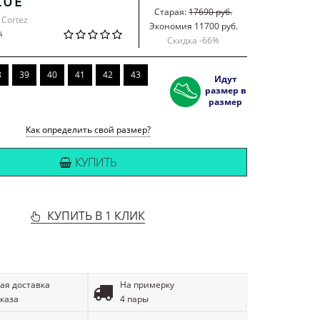
LUE
Старая:
17690 руб.
 Cortez
Экономия 11700 руб.
й
Скидка -
66
%
8
39
40
41
42
43
Идут
размер в
размер
Как определить свой размер?
КУПИТЬ
КУПИТЬ В 1 КЛИК
ая доставка
На примерку
аказа
4 пары