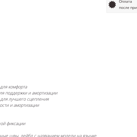
Оплата
после пр
 для комфорта
ля поддержки и амортизации
 для лучшего сцепления
кости и амортизации
ной фиксации
вные швы, лейбл с названием модели на язычке