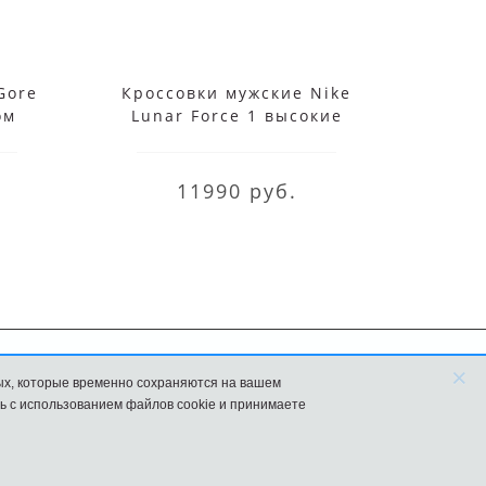
Gore
Кроссовки мужские Nike
Кросс
ом
Lunar Force 1 высокие
че
белые
11990 руб.
×
ых, которые временно сохраняются на вашем
FAQ
Новости
ь с использованием файлов cookie и принимаете