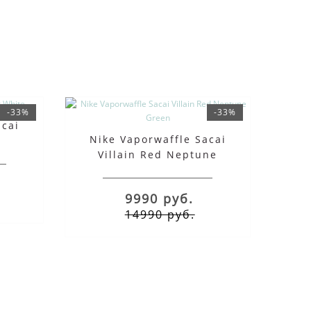
-33%
-33%
acai
Nike Vaporwaffle Sacai
Villain Red Neptune
Green
9990 руб.
14990 руб.