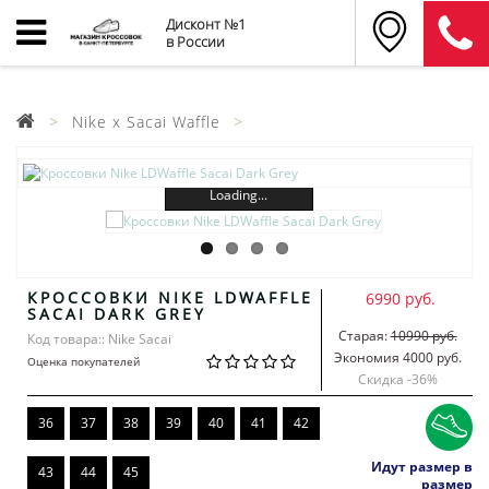
Дисконт №1
в России
Nike x Sacai Waffle
Loading...
КРОССОВКИ NIKE LDWAFFLE
6990 руб.
SACAI DARK GREY
Старая:
10990 руб.
Код товара:: Nike Sacai
Экономия 4000 руб.
Оценка покупателей
Скидка -
36
%
36
37
38
39
40
41
42
Идут размер в
43
44
45
размер