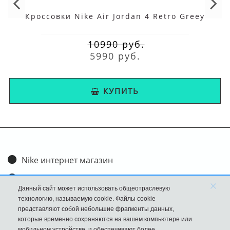
Кроссовки Nike Air Jordan 4 Retro Greey
10990 руб.
5990 руб.
КУПИТЬ
Nike интернет магазин
Доставка и оплата
×
Данный сайт может использовать общеотраслевую
Обмен и возврат
технологию, называемую cookie. Файлы cookie
представляют собой небольшие фрагменты данных,
Размеры
которые временно сохраняются на вашем компьютере или
мобильном устройстве, и обеспечивают более