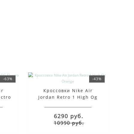
-63%
-43%
ir
Кроссовки Nike Air
ectro
Jordan Retro 1 High Og
Orange
6290 руб.
10990 руб.