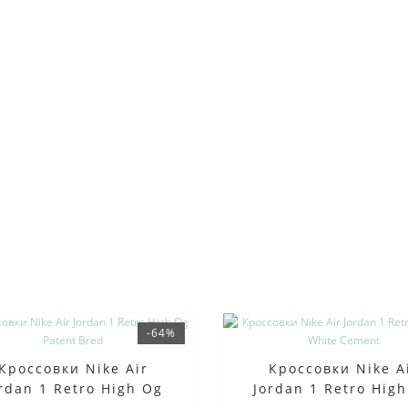
-64%
Кроссовки Nike Air
Кроссовки Nike A
rdan 1 Retro High Og
Jordan 1 Retro Hig