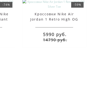
-74%
-59%
Nike
Кроссовки Nike Air
iant
Jordan 1 Retro High OG
ые
Silver Toe
5990 руб.
14790 руб.