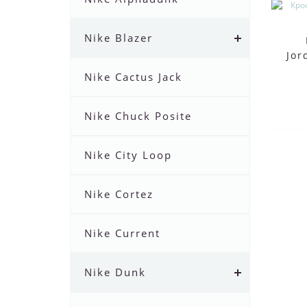
Nike Blazer
Jor
Nike Cactus Jack
Nike Chuck Posite
Nike City Loop
Nike Cortez
Nike Current
Nike Dunk