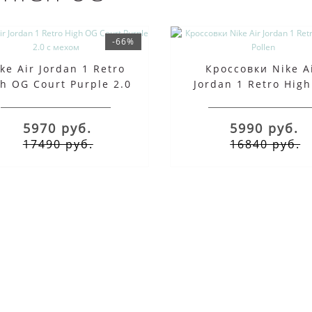
-66%
ke Air Jordan 1 Retro
Кроссовки Nike A
h OG Court Purple 2.0
Jordan 1 Retro Hig
с мехом
Pollen
5970 руб.
5990 руб.
17490 руб.
16840 руб.