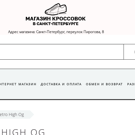
Адрес магазина: Санкт-Петербург, переулок Пирогова, 8
ИНТЕРНЕТ МАГАЗИН
ДОСТАВКА И ОПЛАТА
ОБМЕН И ВОЗВРАТ
РА
Retro High Og
 HIGH OG