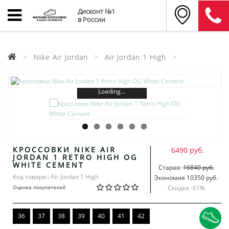
Дисконт №1
в России
Nike Air Jordan
Air Jordan 1 High
Loading...
КРОССОВКИ NIKE AIR
6490 руб.
JORDAN 1 RETRO HIGH OG
WHITE CEMENT
Старая:
16840 руб.
Код товара:: Air Jordan 1 High
Экономия 10350 руб.
Оценка покупателей
Скидка -
61
%
36
37
38
39
40
41
42