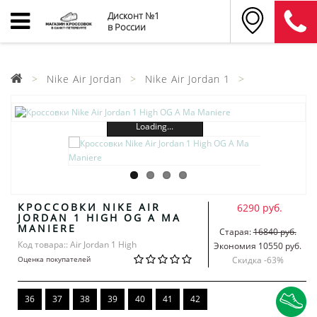
Дисконт №1
в России
Nike Air Jordan
Nike Air Jordan 1
Loading...
КРОССОВКИ NIKE AIR
6290 руб.
JORDAN 1 HIGH OG A MA
MANIERE
Старая:
16840 руб.
Код товара:: Air Jordan 1 High
Экономия 10550 руб.
Оценка покупателей
Скидка -
63
%
36
37
38
39
40
41
42