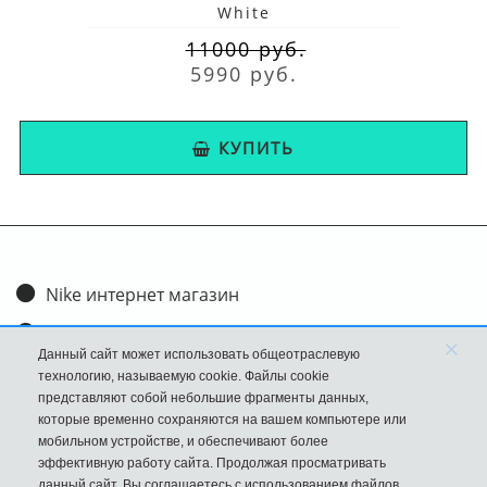
White
11000 руб.
5990 руб.
КУПИТЬ
Nike интернет магазин
Доставка и оплата
×
Данный сайт может использовать общеотраслевую
Обмен и возврат
технологию, называемую cookie. Файлы cookie
представляют собой небольшие фрагменты данных,
Размеры
которые временно сохраняются на вашем компьютере или
мобильном устройстве, и обеспечивают более
FAQ
эффективную работу сайта. Продолжая просматривать
данный сайт, Вы соглашаетесь с использованием файлов