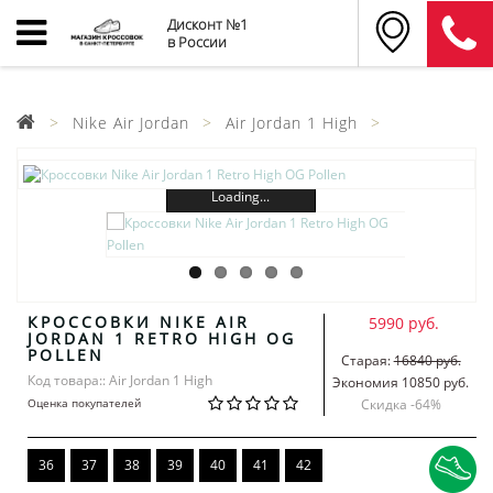
Дисконт №1
в России
Nike Air Jordan
Air Jordan 1 High
Loading...
КРОССОВКИ NIKE AIR
5990 руб.
JORDAN 1 RETRO HIGH OG
POLLEN
Старая:
16840 руб.
Код товара:: Air Jordan 1 High
Экономия 10850 руб.
Оценка покупателей
Скидка -
64
%
36
37
38
39
40
41
42