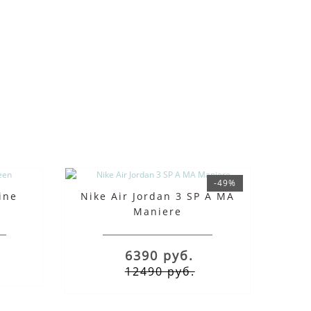
-49%
ine
Nike Air Jordan 3 SP A MA
Maniere
6390 руб.
12490 руб.