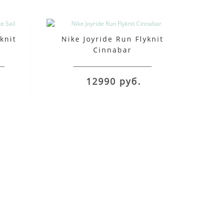
knit
Nike Joyride Run Flyknit
Cinnabar
12990 руб.