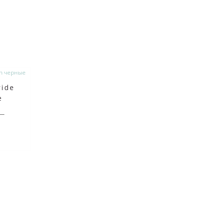
ride
е