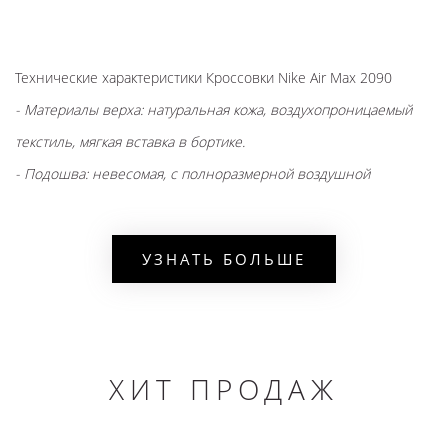
Технические характеристики
Кроссовки Nike Air Max 2090
-
Материалы верха:
натуральная кожа, воздухопроницаемый
текстиль, мягкая
вставка
в бортике.
- Подошва: невесомая, с полноразмерной воздушной
подушкой
для максимальной
амортизации.
- Размеры: широкий ассортимент в разных
версиях
и моделях,
УЗНАТЬ БОЛЬШЕ
фильтр
по размеру в
интернет-магазине.
С чем носить
- Сочетаются с джинсами, брюками, шортами, одеждой в стиле
streetwear.
ХИТ ПРОДАЖ
- Разнообразие
цветов
позволяет подобрать
обувь
под любой
гардероб.