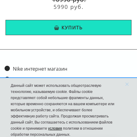
Гарантийный сервис
5990 руб.
Магазин подготовил для своих клиентов два
типа гарантии: двухнедельную, если не
КУПИТЬ
подходит цвет или размер, и годовую, если
выявлен заводской брак. Боты принимаются,
если на них нет признаков носки, сохранена
коробка, ярлыки и кассовый чек об оплате.
Nike интернет магазин
Расширенное обслуживание предоставляется
после проведения экспертизы, по результатам
Доставка и оплата
×
Данный сайт может использовать общеотраслевую
которой производится возврат, обмен или
Обмен и возврат
технологию, называемую cookie. Файлы cookie
ремонт.
представляют собой небольшие фрагменты данных,
Размеры
которые временно сохраняются на вашем компьютере или
Особенности ухода
мобильном устройстве, и обеспечивают более
FAQ
эффективную работу сайта. Продолжая просматривать
Чтобы ботинки на протяжении долгого
данный сайт, Вы соглашаетесь с использованием файлов
Новости
cookie и принимаете
условия
политики в отношении
времени радовали своего обладателя, за ним
Политика Конфиденциальности
обработки персональных данных.