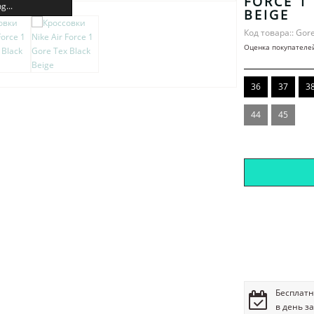
FORCE 1
g...
BEIGE
Код товара:: Gor
Оценка покупателе
36
37
3
44
45
Бесплатн
в день з