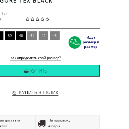
 GORE TEX BLACK
e Tex
й
8
39
40
41
42
43
Идут
размер в
размер
Как определить свой размер?
КУПИТЬ
КУПИТЬ В 1 КЛИК
ая доставка
На примерку
аказа
4 пары