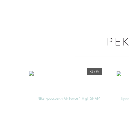
РЕ
-37%