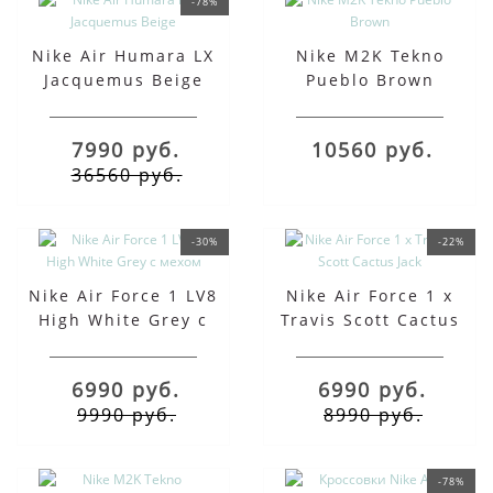
-78%
Nike Air Humara LX
Nike M2K Tekno
Jacquemus Beige
Pueblo Brown
7990 руб.
10560 руб.
36560 руб.
-30%
-22%
Nike Air Force 1 LV8
Nike Air Force 1 x
High White Grey с
Travis Scott Cactus
мехом
Jack
6990 руб.
6990 руб.
9990 руб.
8990 руб.
-78%