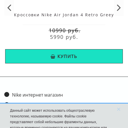
Кроссовки Nike Air Jordan 4 Retro Greey
10990 руб.
5990 руб.
КУПИТЬ
Nike интернет магазин
Доставка и оплата
×
Данный сайт может использовать общеотраслевую
Обмен и возврат
технологию, называемую cookie. Файлы cookie
представляют собой небольшие фрагменты данных,
Размеры
которые временно сохраняются на вашем компьютере или