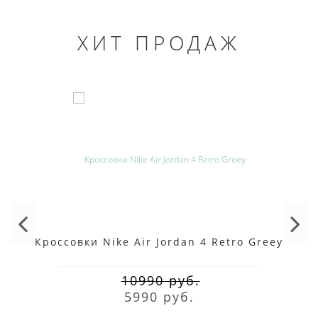
Каждый фирменный силуэт оформлен
логотипом марки в виде галочки. На сайте
ХИТ ПРОДАЖ
представлен большой выбор моделей
известного бренда, выполненных в разных
дизайнах. Здесь доступна к покупке
легендарная версия
Найк Аир Джордан 1
.
Купить качественные кроссовки можно в
торговой точке в СПб или оформить доставку в
любой регион России через почтовые
отделения или другие сервисы.
Кроссовки Nike Air Jordan 4 Retro Greey
10990 руб.
5990 руб.