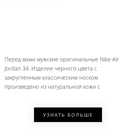
Перед вами мужские оригинальные Nike Air
Jordan 34. Изделие черного цвета с
закругленным классическим носком
произведено из натуральной кожи с
добавлением текстильного материала. Обувь
на резиновой подошве создана с применением
технологии Эйр, которая обеспечивает
УЗНАТЬ БОЛЬШЕ
отличный амортизационный эффект и
идеальное сцепление с поверхностями.