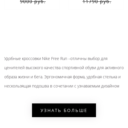
9000 руб.
11790 руб.
Удобные кроссовки Nike Free Run –отличны выбор для
ценителей высокого качества спортивной обуви для активного
образа жизни и бега. Эргономичная форма, удобная стелька и
нескользящая подошва в сочетании с узнаваемым дизайном
создают идеальный комфорт для движения, снижая нагрузку на
ногу.
УЗНАТЬ БОЛЬШЕ
Любая модель от Найк фри ран независимо от цвета идеально
подходит для высоких спортивных нагрузок, а также выгодно