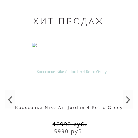
дополнит ваш ежедневный гардероб.
Представленный на сайте нашего интернет-магазина в СПб
ХИТ ПРОДАЖ
большой ассортимент оригинальной обуви от
Nike
позволяет
купить наиболее подходящую вам модель с учетом ваших
предпочтений по привлекательной цене. Оперативная
бесплатная
доставка
в сочетании с хорошими скидками на
товар из Европы позволит вам наслаждаться высоким
качеством фирменной обуви каждый день.
Кроссовки Nike Air Jordan 4 Retro Greey
10990 руб.
5990 руб.