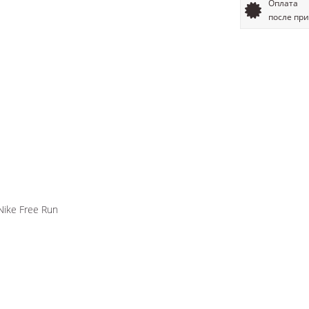
Оплата
после пр
ike Free Run