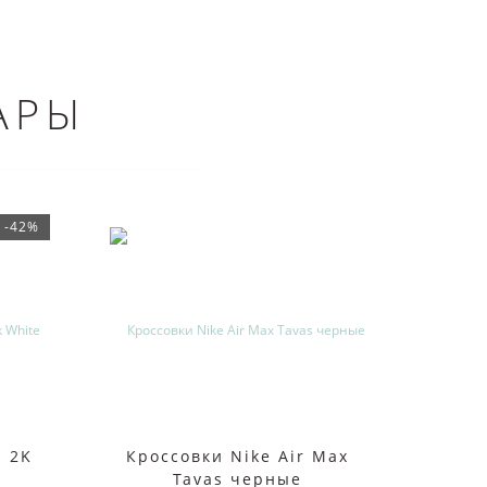
АРЫ
-42%
m 2K
Кроссовки Nike Air Max
Кросс
Tavas черные