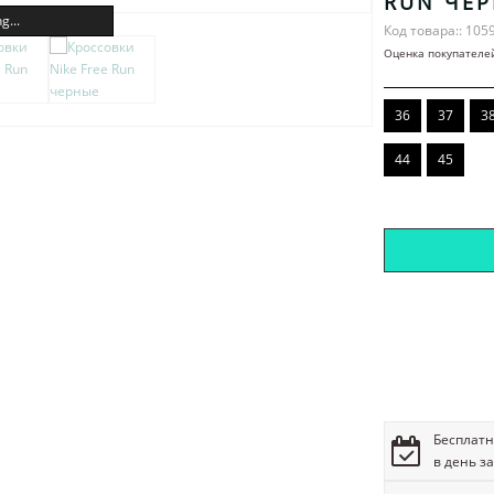
RUN ЧЕ
g...
Код товара:: 105
Оценка покупателе
36
37
3
44
45
Бесплатн
в день з