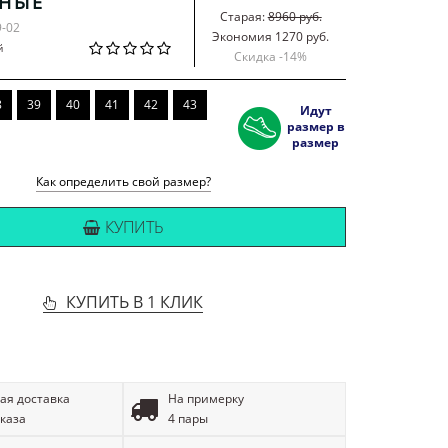
РНЫЕ
Старая:
8960 руб.
9-02
Экономия 1270 руб.
й
Скидка -
14
%
8
39
40
41
42
43
Идут
размер в
размер
Как определить свой размер?
КУПИТЬ
КУПИТЬ В 1 КЛИК
ая доставка
На примерку
аказа
4 пары