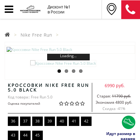
Дисконт №1
в России
Nike Free Run
Loading...
КРОССОВКИ NIKE FREE RUN
6990 руб.
5.0 BLACK
Старая:
11790 руб.
Код товара:: Free Run 5.0
Экономия 4800 руб.
Оценка покупателей
Скидка -
41
%
36
37
38
39
40
41
42
Идут размер в
43
44
45
размер