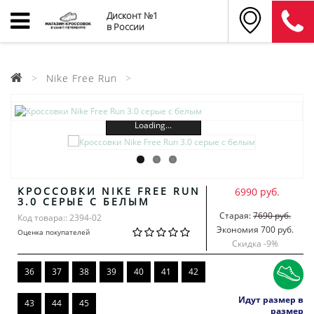
Дисконт №1
в России
Nike Free Run
Loading...
КРОССОВКИ NIKE FREE RUN
6990 руб.
3.0 СЕРЫЕ С БЕЛЫМ
Старая:
7690 руб.
Код товара:: 2394-02
Экономия 700 руб.
Оценка покупателей
Скидка -
9
%
36
37
38
39
40
41
42
Идут размер в
43
44
45
размер