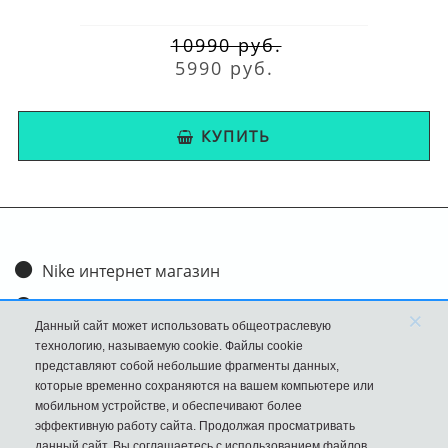
10990 руб.
5990 руб.
КУПИТЬ
Nike интернет магазин
Доставка и оплата
×
Данный сайт может использовать общеотраслевую
Обмен и возврат
технологию, называемую cookie. Файлы cookie
представляют собой небольшие фрагменты данных,
Размеры
которые временно сохраняются на вашем компьютере или
мобильном устройстве, и обеспечивают более
FAQ
эффективную работу сайта. Продолжая просматривать
данный сайт, Вы соглашаетесь с использованием файлов