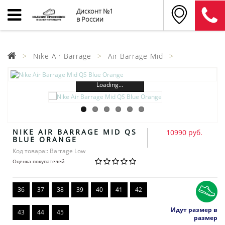
Дисконт №1
в России
Nike Air Barrage
Air Barrage Mid
Loading...
NIKE AIR BARRAGE MID QS
10990 руб.
BLUE ORANGE
Код товара:: Barrage Low
Оценка покупателей
36
37
38
39
40
41
42
Идут размер в
43
44
45
размер