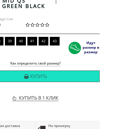
 MID QS
 GREEN BLACK
rage Low
й
8
39
40
41
42
43
Идут
размер в
размер
Как определить свой размер?
КУПИТЬ
КУПИТЬ В 1 КЛИК
ая доставка
На примерку