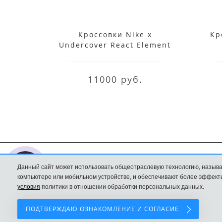
Кроссовки Nike x
Кр
Undercover React Element
87 White
11000 руб.
Данный сайт может использовать общеотраслевую технологию, называ
Nike интернет
Доставка и оплата
компьютере или мобильном устройстве, и обеспечивают более эффекти
магазин
Политика
условия
политики в отношении обработки персональных данных.
Конфиденциальност
ПОДТВЕРЖДАЮ ОЗНАКОМЛЕНИЕ И СОГЛАСИЕ