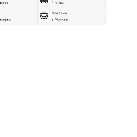
аказа
4 пары
Магазин
имерки
в Москве