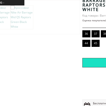
BARRAGE
g...
RAPTORS
WHITE
Код товара:: Bar
Оценка покупателе
36
37
3
44
45
Бесплатн