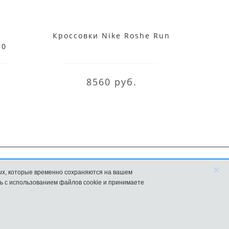
Кроссовки Nike Roshe Run
Кросс
70
8560 руб.
×
ых, которые временно сохраняются на вашем
FAQ
Новости
ь с использованием файлов cookie и принимаете