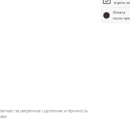
в день з
Оплата
после пр
твечает за уверенное сцепление и прочность
Nike