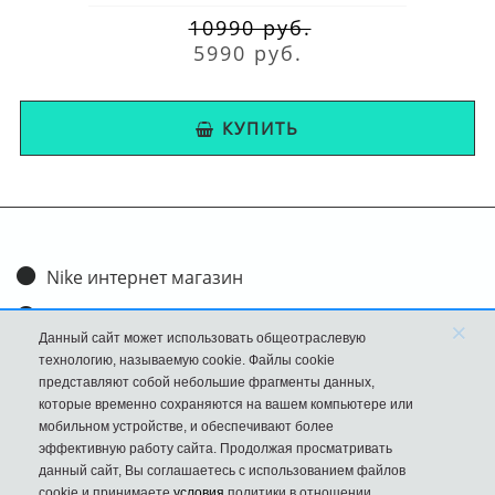
10990 руб.
5990 руб.
КУПИТЬ
Nike интернет магазин
Доставка и оплата
×
Данный сайт может использовать общеотраслевую
Обмен и возврат
технологию, называемую cookie. Файлы cookie
представляют собой небольшие фрагменты данных,
Размеры
которые временно сохраняются на вашем компьютере или
мобильном устройстве, и обеспечивают более
FAQ
эффективную работу сайта. Продолжая просматривать
данный сайт, Вы соглашаетесь с использованием файлов
Новости
cookie и принимаете
условия
политики в отношении