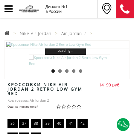
Дисконт №1
в России
Nike Air Jordan
Air Jordan 2
Loading...
КРОССОВКИ NIKE AIR
14190 руб.
JORDAN 2 RETRO LOW GYM
RED
Код товара:: Air Jordan 2
Оценка покупателей
36
37
38
39
40
41
42