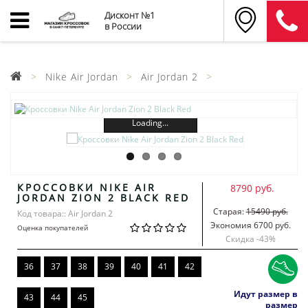
Дисконт №1
в России
Nike Air Jordan
Air Jordan 2
Loading...
КРОССОВКИ NIKE AIR
8790 руб.
JORDAN ZION 2 BLACK RED
Старая:
15490 руб.
Код товара:: Air Jordan 2
Экономия 6700 руб.
Оценка покупателей
Скидка -
43
%
36
37
38
39
40
41
42
Идут размер в
43
44
45
размер