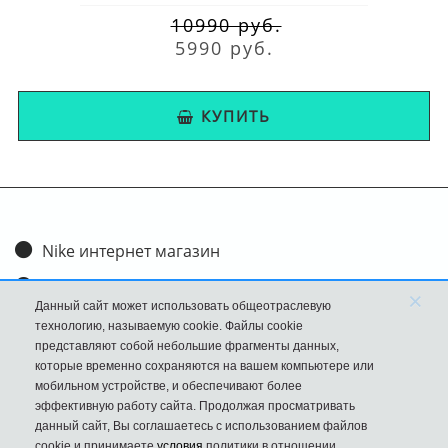
10990 руб.
5990 руб.
КУПИТЬ
Nike интернет магазин
Доставка и оплата
×
Данный сайт может использовать общеотраслевую
Обмен и возврат
технологию, называемую cookie. Файлы cookie
представляют собой небольшие фрагменты данных,
Размеры
которые временно сохраняются на вашем компьютере или
мобильном устройстве, и обеспечивают более
FAQ
эффективную работу сайта. Продолжая просматривать
данный сайт, Вы соглашаетесь с использованием файлов
Новости
cookie и принимаете
условия
политики в отношении