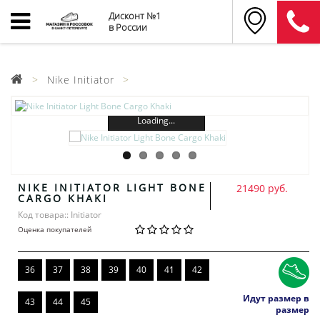
Дисконт №1
в России
Nike Initiator
Loading...
NIKE INITIATOR LIGHT BONE
21490 руб.
CARGO KHAKI
Код товара:: Initiator
Оценка покупателей
36
37
38
39
40
41
42
Идут размер в
43
44
45
размер