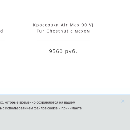
Кроссовки Air Max 90 VJ
Крос
nd
Fur Chestnut с мехом
Air M
9560 руб.
×
ых, которые временно сохраняются на вашем
FAQ
Новости
ь с использованием файлов cookie и принимаете