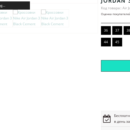
JORDAN 
g...
Код товара:: Air 
Оценка покупателе
36
37
3
44
45
Бесплатн
в день з