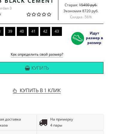
3 BLACK CEMENT
Старая:
15490 руб.
Jordan 3
Экономия 8720 руб.
й
Скидка -
56
%
8
39
40
41
42
43
Идут
размер в
размер
Как определить свой размер?
КУПИТЬ
КУПИТЬ В 1 КЛИК
ая доставка
На примерку
аказа
4 пары