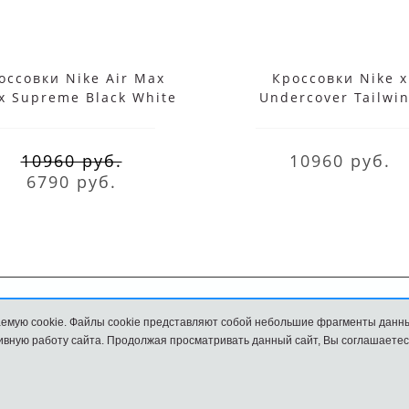
оссовки Nike Air Max
Кроссовки Nike x
x Supreme Black White
Undercover Tailwi
Waffle Racer Red
10960 руб.
10960 руб.
6790 руб.
емую cookie. Файлы cookie представляют собой небольшие фрагменты данн
Обмен и возврат
Размеры
вную работу сайта. Продолжая просматривать данный сайт, Вы соглашаетес
и