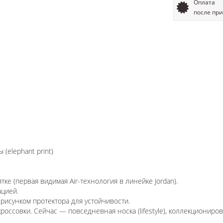
Оплата
после пр
(elephant print)
ятке (первая видимая Air-технология в линейке Jordan).
ацией.
рисунком протектора для устойчивости.
ссовки. Сейчас — повседневная носка (lifestyle), коллекциониров