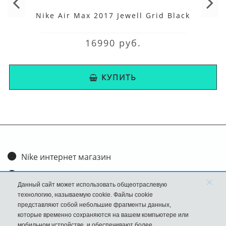
Nike Air Max 2017 Jewell Grid Black
16990 руб.
КУПИТЬ
Nike интернет магазин
Доставка и оплата
×
Данный сайт может использовать общеотраслевую
Обмен и возврат
технологию, называемую cookie. Файлы cookie
представляют собой небольшие фрагменты данных,
Размеры
которые временно сохраняются на вашем компьютере или
мобильном устройстве, и обеспечивают более