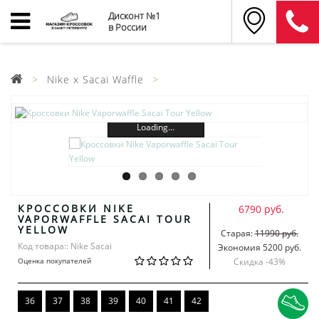
Дисконт №1
в России
Nike x Sacai Waffle
Loading...
КРОССОВКИ NIKE
6790 руб.
VAPORWAFFLE SACAI TOUR
YELLOW
Старая:
11990 руб.
Код товара:: Nike Sacai
Экономия 5200 руб.
Оценка покупателей
Скидка -
43
%
36
37
38
39
40
41
42