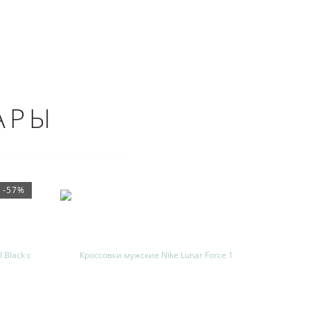
АРЫ
-57%