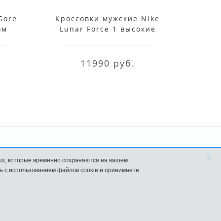
Gore
Кроссовки мужские Nike
Кросс
ом
Lunar Force 1 высокие
че
белые
11990 руб.
×
FAQ
Новости
ых, которые временно сохраняются на вашем
ь с использованием файлов cookie и принимаете