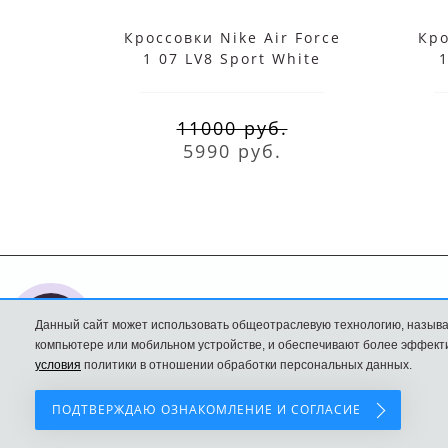
Кроссовки Nike Air Force
Кро
1 07 LV8 Sport White
1
11000 руб.
5990 руб.
Nike интернет
Доставка и оплата
Данный сайт может использовать общеотраслевую технологию, называ
магазин
Политика
компьютере или мобильном устройстве, и обеспечивают более эффекти
условия
политики в отношении обработки персональных данных.
Конфиденциальност
ПОДТВЕРЖДАЮ ОЗНАКОМЛЕНИЕ И СОГЛАСИЕ