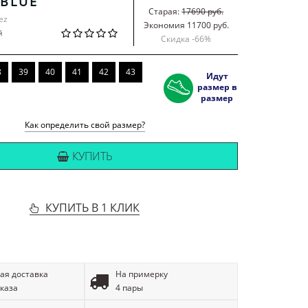
 BLUE
Старая:
17690 руб.
ez
Экономия 11700 руб.
й
Скидка -
66
%
8
39
40
41
42
43
Идут
размер в
размер
Как определить свой размер?
КУПИТЬ
КУПИТЬ В 1 КЛИК
ая доставка
На примерку
аказа
4 пары