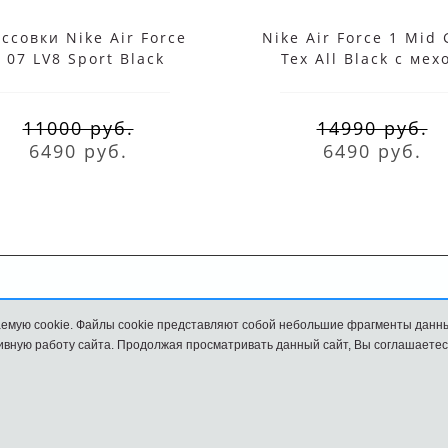
ссовки Nike Air Force
Nike Air Force 1 Mid 
 07 LV8 Sport Black
Tex All Black с мех
11000 руб.
14990 руб.
6490 руб.
6490 руб.
Обмен и возврат
Размеры
емую cookie. Файлы cookie представляют собой небольшие фрагменты данн
вную работу сайта. Продолжая просматривать данный сайт, Вы соглашаетес
и
Наш сайт НЕ является официальным сайтом Nike