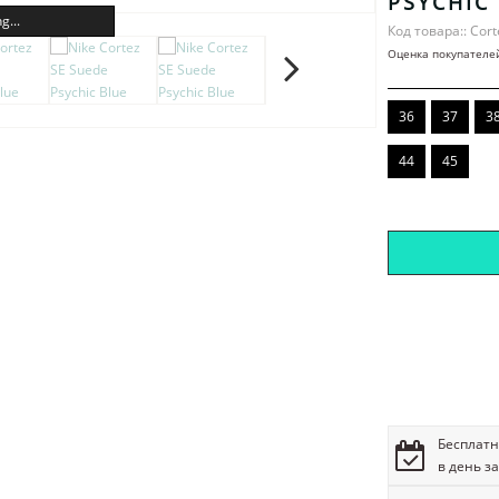
PSYCHIC
g...
Код товара:: Cort
Оценка покупателе
36
37
3
44
45
Бесплатн
в день з