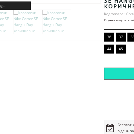
SE HANG
КОРИЧН
g...
Код товара:: Cort
Оценка покупателе
36
37
3
44
45
Бесплатн
в день з