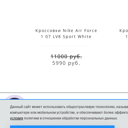
Кроссовки Nike Air Force
Кро
1 07 LV8 Sport White
1
11000 руб.
5990 руб.
Данный сайт может использовать общеотраслевую технологию, называ
Nike интернет
Доставка и оплата
компьютере или мобильном устройстве, и обеспечивают более эффекти
магазин
Политика
условия
политики в отношении обработки персональных данных.
Конфиденциальност