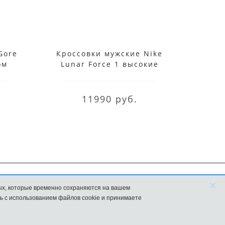
Gore
Кроссовки мужские Nike
Кросс
ом
Lunar Force 1 высокие
че
белые
11990 руб.
×
ых, которые временно сохраняются на вашем
FAQ
Новости
ь с использованием файлов cookie и принимаете