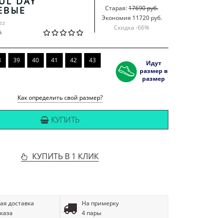
UL DAY
Старая:
17690 руб.
ЕВЫЕ
Экономия 11720 руб.
ez
Скидка -
66
%
й
8
39
40
41
42
43
Идут
размер в
размер
Как определить свой размер?
КУПИТЬ
КУПИТЬ В 1 КЛИК
ая доставка
На примерку
аказа
4 пары