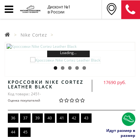
Дисконт №1
в России
Nike Cortez
Loading...
КРОССОВКИ NIKE CORTEZ
17690 руб.
LEATHER BLACK
Код товара:: 2451-
Оценка покупателей
36
37
39
40
41
42
43
Идут размер в
44
45
размер