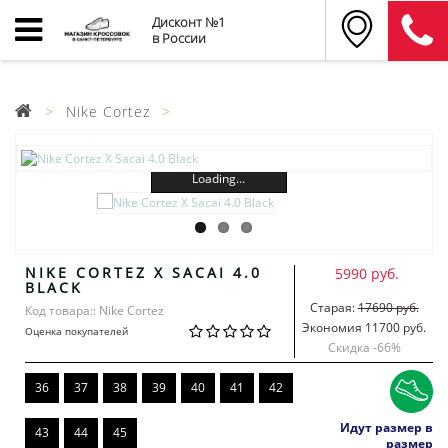
Дисконт №1
в России
Nike Cortez
Loading...
NIKE CORTEZ X SACAI 4.0
5990 руб.
BLACK
Старая:
17690 руб.
Код товара:: Nike Cortez
Экономия 11700 руб.
Оценка покупателей
Скидка -
66
%
36
37
38
39
40
41
42
Идут размер в
43
44
45
размер