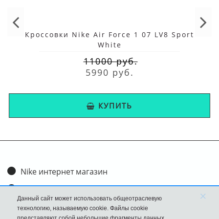
Кроссовки Nike Air Force 1 07 LV8 Sport
White
11000 руб.
5990 руб.
КУПИТЬ
Nike интернет магазин
Доставка и оплата
×
Данный сайт может использовать общеотраслевую
Обмен и возврат
технологию, называемую cookie. Файлы cookie
представляют собой небольшие фрагменты данных,