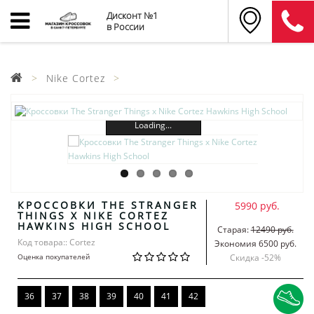
Дисконт №1
в России
Nike Cortez
Loading...
КРОССОВКИ THE STRANGER
5990 руб.
THINGS X NIKE CORTEZ
HAWKINS HIGH SCHOOL
Старая:
12490 руб.
Код товара:: Cortez
Экономия 6500 руб.
Оценка покупателей
Скидка -
52
%
36
37
38
39
40
41
42