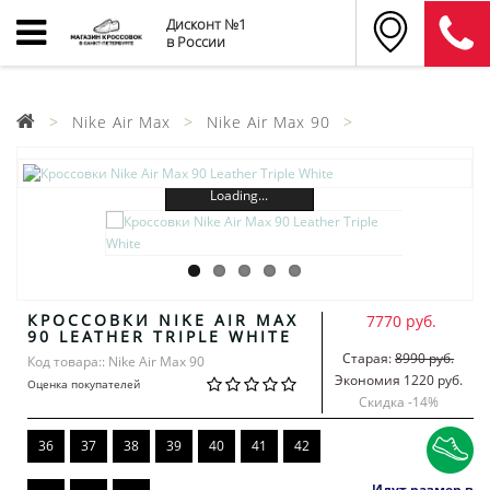
Дисконт №1
в России
Nike Air Max
Nike Air Max 90
Loading...
КРОССОВКИ NIKE AIR MAX
7770 руб.
90 LEATHER TRIPLE WHITE
Старая:
8990 руб.
Код товара:: Nike Air Max 90
Экономия 1220 руб.
Оценка покупателей
Скидка -
14
%
36
37
38
39
40
41
42
Идут размер в