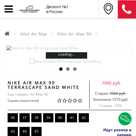
Дисконт №1
в России
Nike Air Max
Nike Air Max 90
Loading...
NIKE AIR MAX 90
7990 руб.
TERRASCAPE SAND WHITE
Старая:
9560 руб.
Код товара:: Air Max 90
Экономия 1570 руб.
Оценка покупателей
Скидка -
16
%
36
37
38
39
40
41
42
Идут размер в
43
44
45
размер