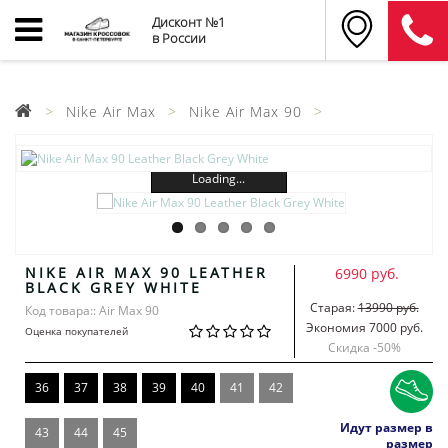
Дисконт №1
в России
Nike Air Max
Nike Air Max 90
Loading...
NIKE AIR MAX 90 LEATHER
6990 руб.
BLACK GREY WHITE
Старая:
13990 руб.
Код товара:: Air Max 90
Экономия 7000 руб.
Оценка покупателей
Скидка -
50
%
36
37
38
39
40
41
42
Идут размер в
43
44
45
размер