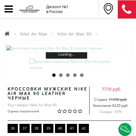
Дисконт №1
в России
Nike Air Max
Nike Air Max 90
Loading...
КРОССОВКИ МУЖСКИЕ NIKE
7770 руб.
AIR MAX 90 LEATHER
ЧЕРНЫЕ
Старая:
11990 руб.
Код товара:: Nike Air Max 90
Экономия 4220 руб.
Оценка покупателей
Скидка -
35
%
36
37
38
39
40
41
42